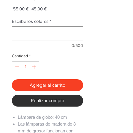
Precio
Precio
 55,00 € 
45,00 €
de
oferta
Escribe los colores
*
0/500
Cantidad
*
Agregar al carrito
Realizar compra
Lámpara de globo: 40 cm
Las lámparas de madera de 8
mm de grosor funcionan con