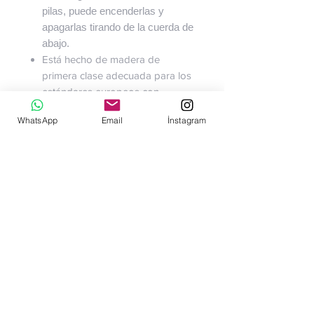
pilas, puede encenderlas y
apagarlas tirando de la cuerda de
abajo.
Está hecho de madera de
primera clase adecuada para los
estándares europeos con
certificación E1.
WhatsApp
Email
İnstagram
En nuestros productos se utiliza
pintura a base de agua con
certificación CE.
No hay reseñas todavía
Comparte tu opinión. Deja la primera
reseña.
Dejar una reseña