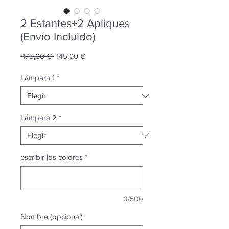
2 Estantes+2 Apliques
(Envío Incluido)
Precio
Precio
 175,00 € 
145,00 €
de
oferta
Lámpara 1
*
Lámpara 2
*
escribir los colores
*
0/500
Nombre (opcional)