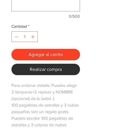
0/500
Cantidad
*
Agregar al carrito
Realizar compra
Para ordenar detalle; Puedes elegir
2 lámparas+2 repisas y NOMBRE
(opcional) de tu bebé :)
100 pegatinas de estrellas y 3 nubes
pequeñas son un regalo gratis.
Puedes escribir 100 pegatinas de
estrellas y 3 colores de nubes