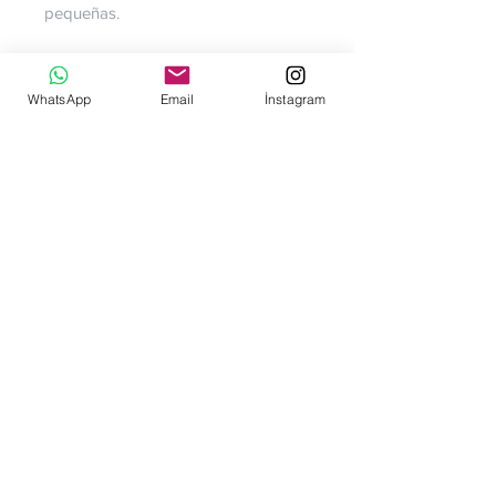
pequeñas.
Las lámparas de madera de 8
mm de grosor funcionan con
WhatsApp
Email
İnstagram
pilas, puedes encenderlas y
apagarlas tirando de la cuerda
de abajo.
Está hecho de madera de 1ª clase
apta para las normas europeas
certificadas E1.
En nuestros productos se utiliza
pintura a base de agua con
certificación CE.
No hay reseñas todavía
Comparte tu opinión. Deja la primera
reseña.