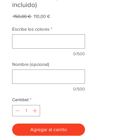
incluido)
Precio
Precio
 150,00 € 
110,00 €
de
oferta
Escribe los colores
*
0/500
Nombre (opcional)
0/500
Cantidad
*
Agregar al carrito