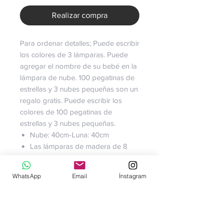
Realizar compra
Para ordenar detalles; Puede escribir
los colores de 3 lámparas. Puede
agregar el nombre de su bebé en la
lámpara de nube. 100 pegatinas de
estrellas y 3 nubes pequeñas son un
regalo gratis. Puede escribir los
colores de 100 pegatinas de
estrellas y 3 nubes pequeñas.
Nube: 40cm-Luna: 40cm
Las lámparas de madera de 8
mm de grosor funcionan con
pilas, puede encenderlas y
WhatsApp
Email
İnstagram
apagarlas tirando de la cuerda
de abajo.
Está hecho de madera de
primera clase adecuada para los