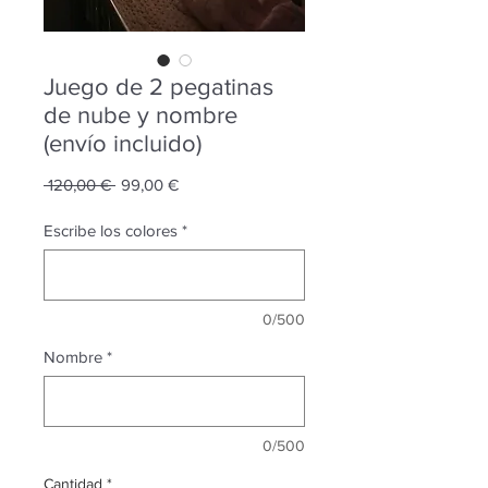
Juego de 2 pegatinas
de nube y nombre
(envío incluido)
Precio
Precio
 120,00 € 
99,00 €
de
oferta
Escribe los colores
*
0/500
Nombre
*
0/500
Cantidad
*